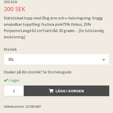
399 SEK
200 SEK
Slätstickad topp med lång ärm och v-halsringning. Snygg
användbar topp!Färg: Fuchsia pink75% Viskos, 25%
PolyesterLängd 62 cmTvättråd. 30 grader
... [Se fullständig
beskrivning]
Storlek
3XL
Osäker på din storlek?
Se Storleksguide
I lager
LÄGG I KORGEN
Artikelnummer:
212780.4407