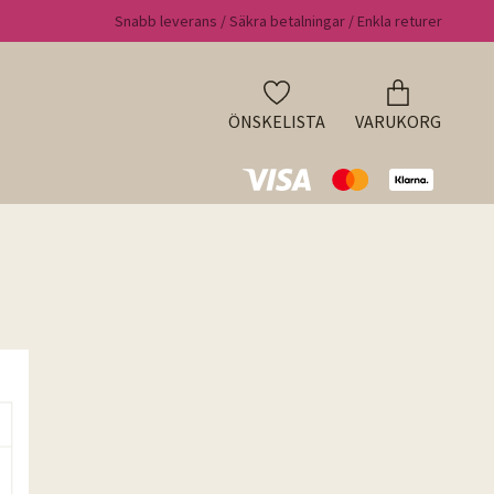
Snabb leverans / Säkra betalningar / Enkla returer
ÖNSKELISTA
VARUKORG