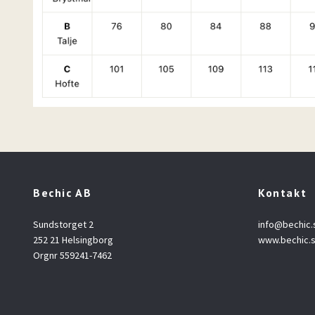
Bechic AB
Kontakt
Sundstorget 2
info@bechic.
252 21 Helsingborg
www.bechic.
Orgnr 559241-7462