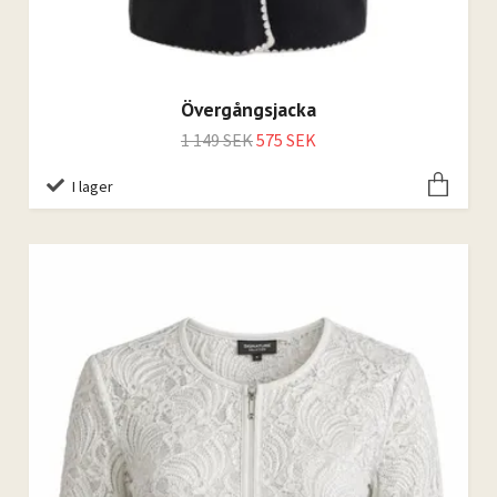
Övergångsjacka
1 149 SEK
575 SEK
I lager