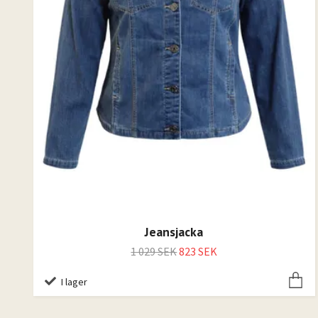
Jeansjacka
1 029 SEK
823 SEK
I lager