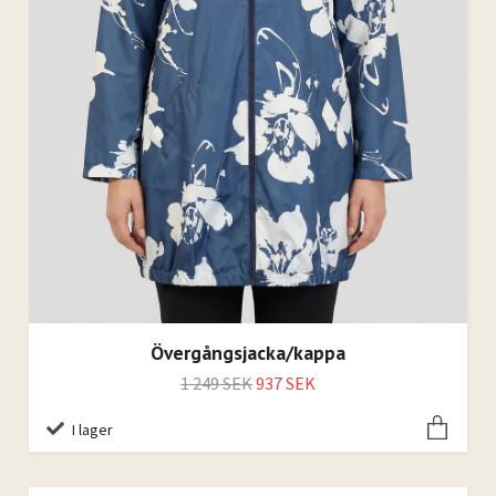
Övergångsjacka/kappa
1 249 SEK
937 SEK
I lager