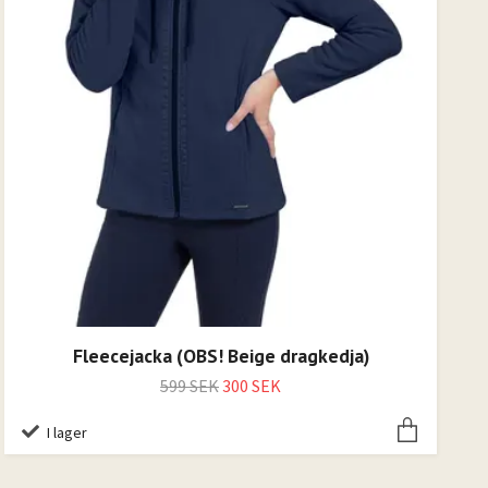
Fleecejacka (OBS! Beige dragkedja)
599 SEK
300 SEK
I lager