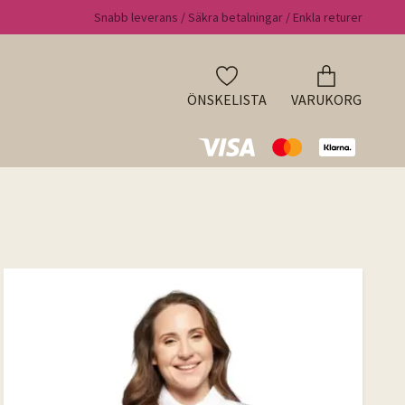
Snabb leverans / Säkra betalningar / Enkla returer
ÖNSKELISTA
VARUKORG