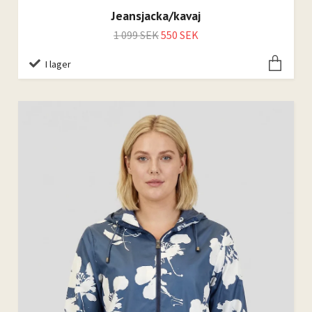
Jeansjacka/kavaj
1 099 SEK
550 SEK
I lager