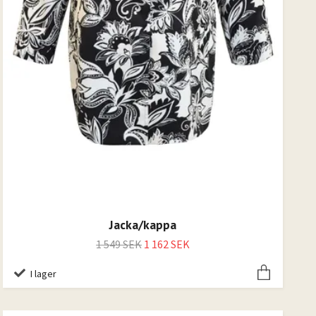
Jacka/kappa
1 549 SEK
1 162 SEK
I lager