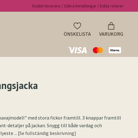
Snabb leverans / Säkra betalningar / Enkla returer
ÖNSKELISTA
VARUKORG
ngsjacka
"kavajmodell" med stora fickor framtill. 3 knappar framtill
nt-detaljer på jackan. Snygg till både vardag och
olyeste
... [Se fullständig beskrivning]