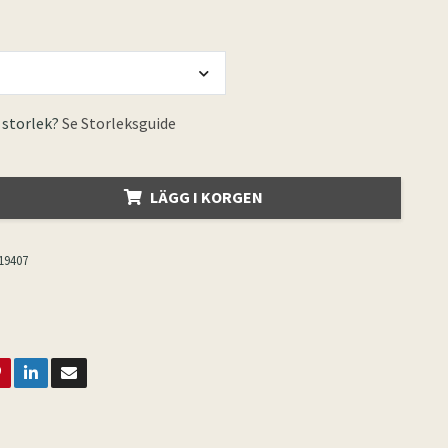
 storlek?
Se Storleksguide
LÄGG I KORGEN
19407