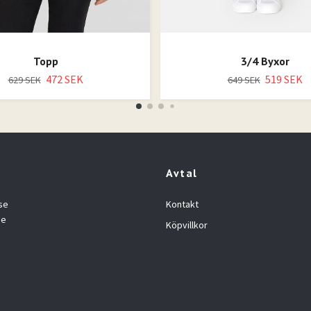
Topp
3/4 Byxor
472 SEK
519 SEK
629 SEK
649 SEK
Avtal
se
Kontakt
se
Köpvillkor