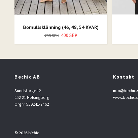
Bomullsklänning (46, 48, 54 KVAR)
400 SEK
799 SEK
Bechic AB
Kontakt
Sundstorget 2
info@bechic.
252 21 Helsingborg
www.bechic.
Orgnr 559241-7462
© 2026 b'chic