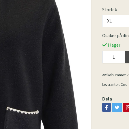
Storlek
XL
Osäker på din
I lager
Artikelnummer:
2
Leverantör:
Ciso
Dela