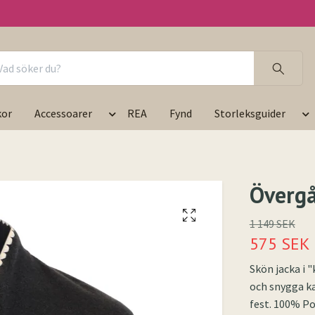
kor
Accessoarer
REA
Fynd
Storleksguider
Övergå
1 149 SEK
575 SEK
Skön jacka i 
och snygga ka
fest. 100% P