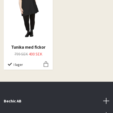
Tunika med fickor
799 SEK
400 SEK
I lager
Bechic AB