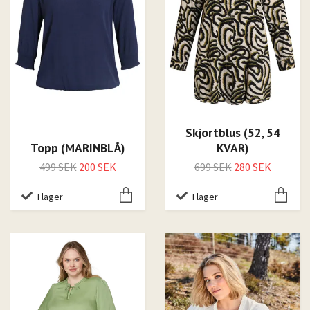
Skjortblus (52, 54
Topp (MARINBLÅ)
KVAR)
499 SEK
200 SEK
699 SEK
280 SEK
I lager
I lager