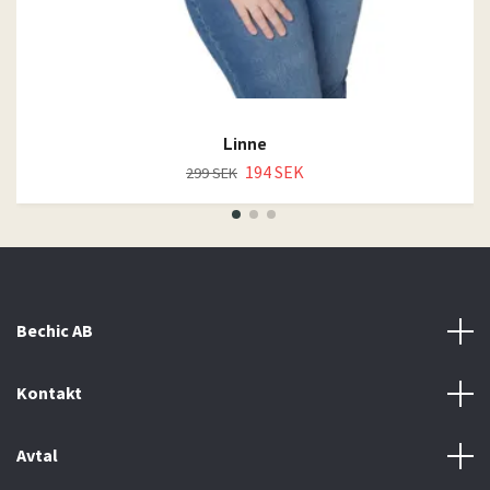
Linne
194 SEK
299 SEK
Bechic AB
Kontakt
Avtal