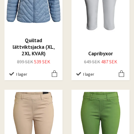
Quiltad
lättviktsjacka (XL,
2XL KVAR)
Capribyxor
899 SEK
539 SEK
649 SEK
487 SEK
I lager
I lager