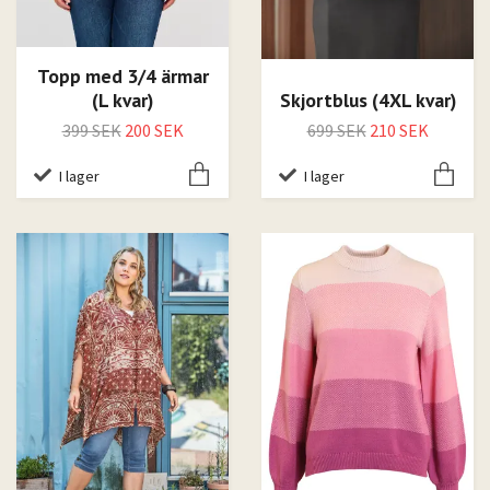
Topp med 3/4 ärmar
(L kvar)
Skjortblus (4XL kvar)
399 SEK
200 SEK
699 SEK
210 SEK
I lager
I lager