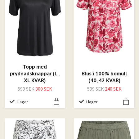
Topp med
prydnadsknappar (L ,
Blus i 100% bomull
XL KVAR)
(40, 42 KVAR)
599 SEK
300 SEK
599 SEK
240 SEK
I lager
I lager