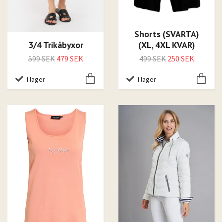
Shorts (SVARTA)
3/4 Trikåbyxor
(XL, 4XL KVAR)
599 SEK
479 SEK
499 SEK
250 SEK
I lager
I lager