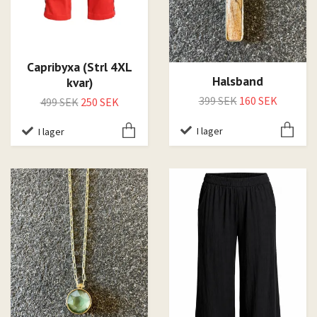
Capribyxa (Strl 4XL
Halsband
kvar)
399 SEK
160 SEK
499 SEK
250 SEK
I lager
I lager