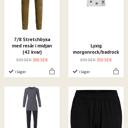
7/8 Stretchbyxa
med resår i midjan
Lyxig
(42 kvar)
morgonrock/badrock
599 SEK
300 SEK
699 SEK
350 SEK
I lager
I lager