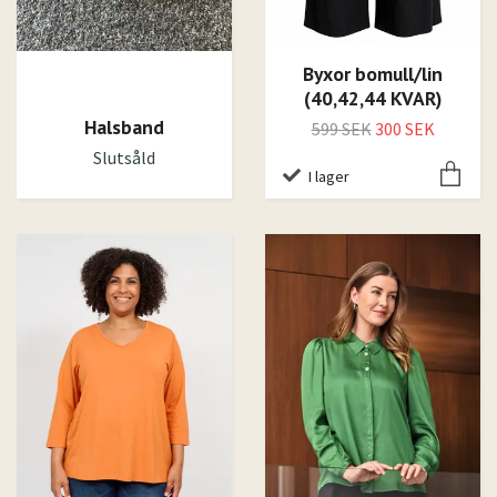
Byxor bomull/lin
(40,42,44 KVAR)
Halsband
599 SEK
300 SEK
Slutsåld
I lager