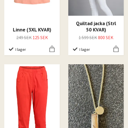
Quiltad jacka (Strl
Linne (3XL KVAR)
50 KVAR)
249 SEK
125 SEK
1 599 SEK
800 SEK
I lager
I lager