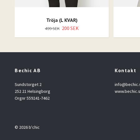
Tröja (L KVAR)
200 SEK
499 SEK
Bechic AB
Kontakt
Sundstorget 2
info@bechic.
252 21 Helsingborg
www.bechic.
Orgnr 559241-7462
© 2026 b'chic