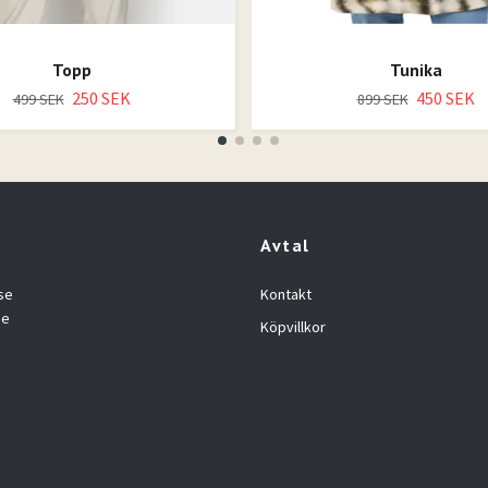
Topp
Tunika
250 SEK
450 SEK
499 SEK
899 SEK
Avtal
se
Kontakt
se
Köpvillkor