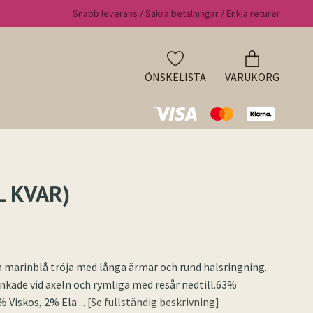
Snabb leverans / Säkra betalningar / Enkla returer
ÖNSKELISTA
VARUKORG
L KVAR)
 marinblå tröja med långa ärmar och rund halsringning.
nkade vid axeln och rymliga med resår nedtill.63%
% Viskos, 2% Ela
... [Se fullständig beskrivning]