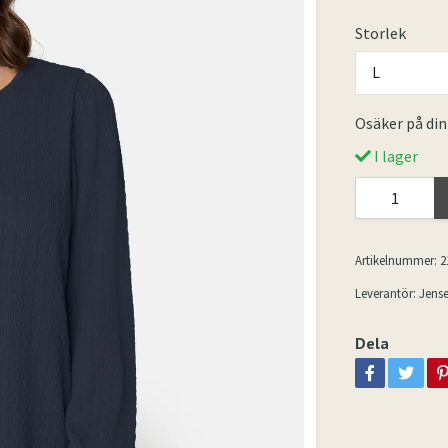
Storlek
L
Osäker på din
I lager
Artikelnummer:
2
Leverantör:
Jens
Dela