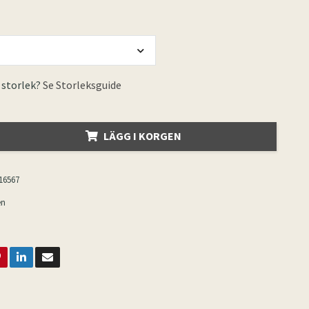
 storlek?
Se Storleksguide
LÄGG I KORGEN
16567
en