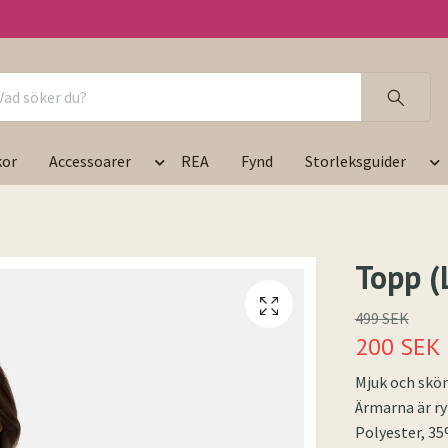
kor
Accessoarer
REA
Fynd
Storleksguider
Topp (
499 SEK
200 SEK
Mjuk och skön
Ärmarna är ry
Polyester, 35