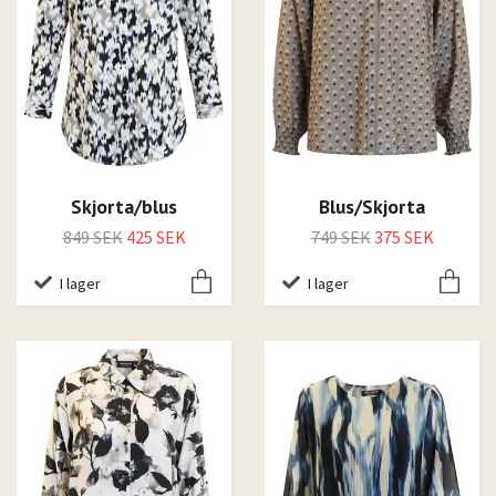
Skjorta/blus
Blus/Skjorta
849 SEK
425 SEK
749 SEK
375 SEK
I lager
I lager