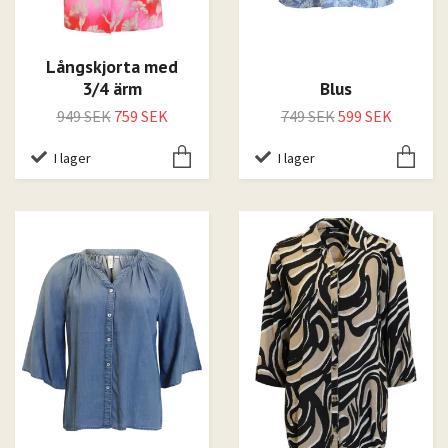
Långskjorta med
3/4 ärm
Blus
949 SEK
759 SEK
749 SEK
599 SEK
I lager
I lager