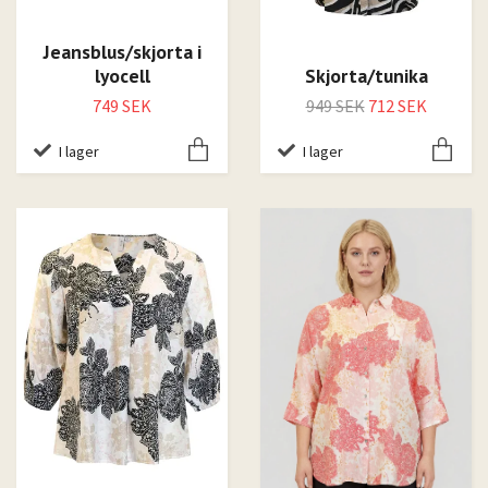
Jeansblus/skjorta i
lyocell
Skjorta/tunika
749 SEK
949 SEK
712 SEK
I lager
I lager