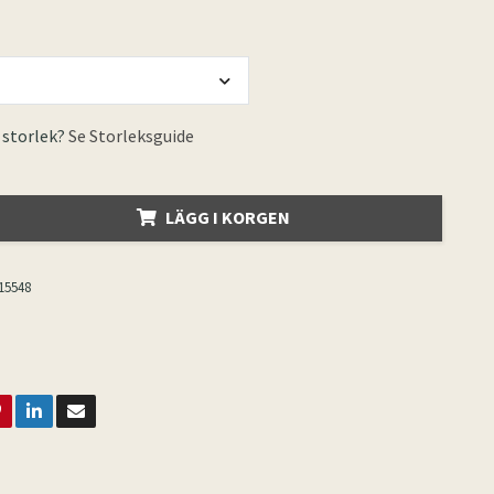
 storlek?
Se Storleksguide
LÄGG I KORGEN
15548