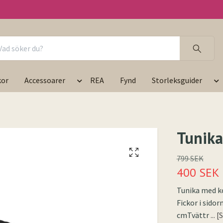
kor
Accessoarer
REA
Fynd
Storleksguider
Tunika
799 SEK
400 SEK
Tunika med kor
Fickor i sidor
cmTvättr
... 