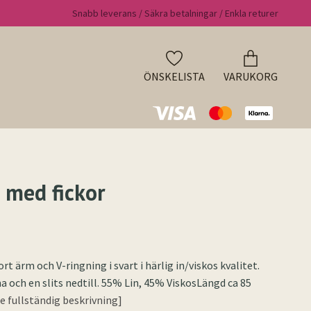
Snabb leverans / Säkra betalningar / Enkla returer
ÖNSKELISTA
VARUKORG
 med fickor
t ärm och V-ringning i svart i härlig in/viskos kvalitet.
na och en slits nedtill. 55% Lin, 45% ViskosLängd ca 85
[Se fullständig beskrivning]