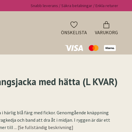
Snabb leverans / Säkra betalningar / Enkla returer
ÖNSKELISTA
VARUKORG
ngsjacka med hätta (L KVAR)
a i härlig blå färg med fickor. Genomgående knäppning
agkedja och band att dra åt i midjan. I ryggen är där ett
ner till
... [Se fullständig beskrivning]