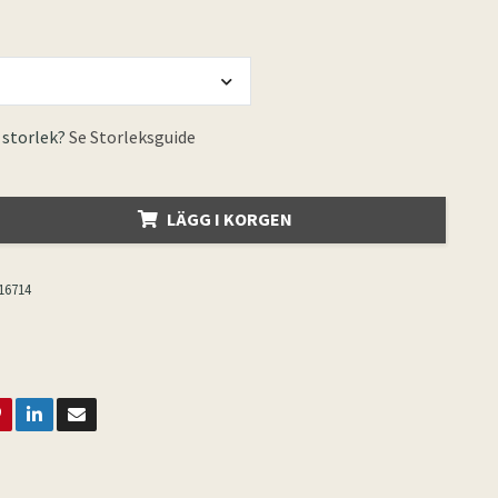
 storlek?
Se Storleksguide
LÄGG I KORGEN
16714