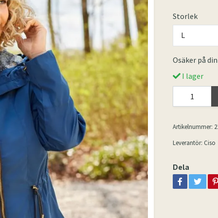
Storlek
L
Osäker på din
I lager
Artikelnummer:
2
Leverantör:
Ciso
Dela