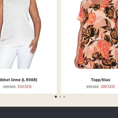
ibbat linne (L KVAR)
Topp/blus
150 SEK
300 SEK
299 SEK
599 SEK