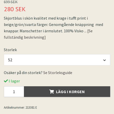
699 SEK
280 SEK
Skjortblus i skön kvalitet med krage i tufft print i
beige/grön/svarta färger. Genomgående knäppning med
knappar. Manschetter i ärmslutet. 100% Visko
... [Se
fullständig beskrivning]
Storlek
52
Osäker på din storlek?
Se Storleksguide
I lager
LÄGG I KORGEN
Artikelnummer:
213381 E