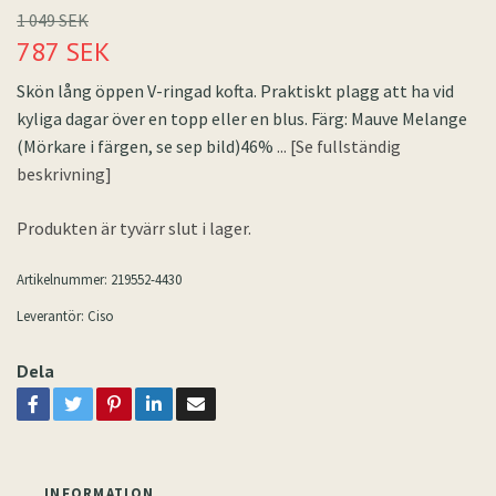
1 049 SEK
787 SEK
Skön lång öppen V-ringad kofta. Praktiskt plagg att ha vid
kyliga dagar över en topp eller en blus. Färg: Mauve Melange
(Mörkare i färgen, se sep bild)46%
... [Se fullständig
beskrivning]
Produkten är tyvärr slut i lager.
Artikelnummer:
219552-4430
Leverantör:
Ciso
Dela
INFORMATION