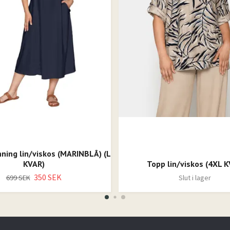
ning lin/viskos (MARINBLÅ) (L
KVAR)
Topp lin/viskos (4XL K
350 SEK
699 SEK
Slut i lager