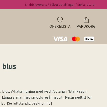
Snabb leverans / Säkra betalningar / Enkla returer
ÖNSKELISTA
VARUKORG
 blus
t blus, V-halsringning med rysch/volang i "blank satin
t. Långa ärmar med smock/resår nedtill. Resår nedtill för
. E
... [Se fullständig beskrivning]