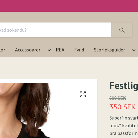
kor
Accessoarer
REA
Fynd
Storleksguider
Festlig
699 SEK
350 SEK
Superfin svar
look" kvalite
bra passform