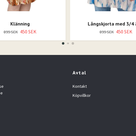
Klänning
Långskjorta med 3/4
450 SEK
450 SEK
899 SEK
899 SEK
Avtal
se
Kontakt
se
Köpvillkor