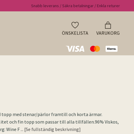
Snabb leverans / Säkra betalningar / Enkla returer
ÖNSKELISTA
VARUKORG
 topp med stenar/pärlor framtill och korta ärmar.
tet och fin topp som passar till alla tillfällen.96% Viskos,
rg: Wine F
... [Se fullständig beskrivning]