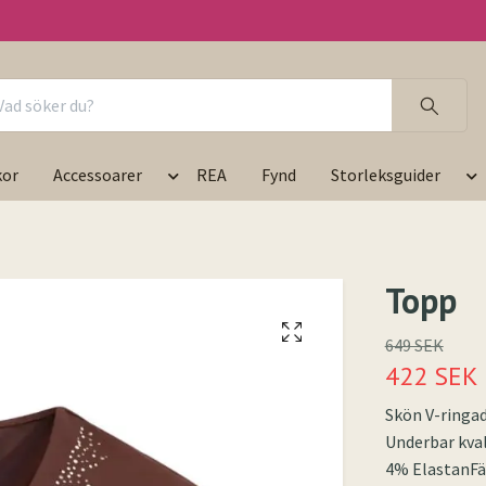
kor
Accessoarer
REA
Fynd
Storleksguider
Topp
649 SEK
422 SEK
Skön V-ringad
Underbar kvali
4% ElastanFä