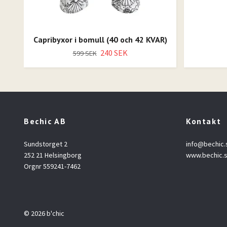
Capribyxor i bomull (40 och 42 KVAR)
240 SEK
599 SEK
Bechic AB
Kontakt
Sundstorget 2
info@bechic.
252 21 Helsingborg
www.bechic.
Orgnr 559241-7462
© 2026 b'chic