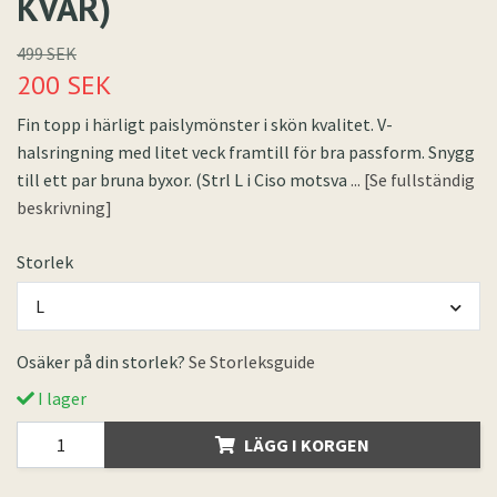
KVAR)
499 SEK
200 SEK
Fin topp i härligt paislymönster i skön kvalitet. V-
halsringning med litet veck framtill för bra passform. Snygg
till ett par bruna byxor. (Strl L i Ciso motsva
... [Se fullständig
beskrivning]
Storlek
L
Osäker på din storlek?
Se Storleksguide
I lager
LÄGG I KORGEN