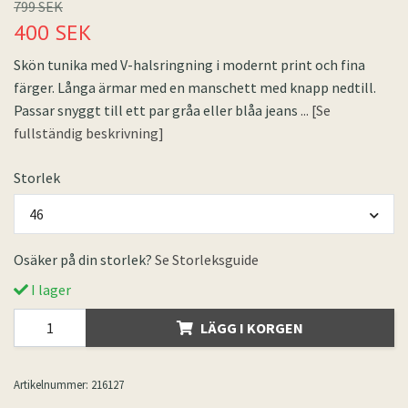
799 SEK
400 SEK
Skön tunika med V-halsringning i modernt print och fina
färger. Långa ärmar med en manschett med knapp nedtill.
Passar snyggt till ett par gråa eller blåa jeans
... [Se
fullständig beskrivning]
Storlek
46
Osäker på din storlek?
Se Storleksguide
I lager
LÄGG I KORGEN
Artikelnummer:
216127