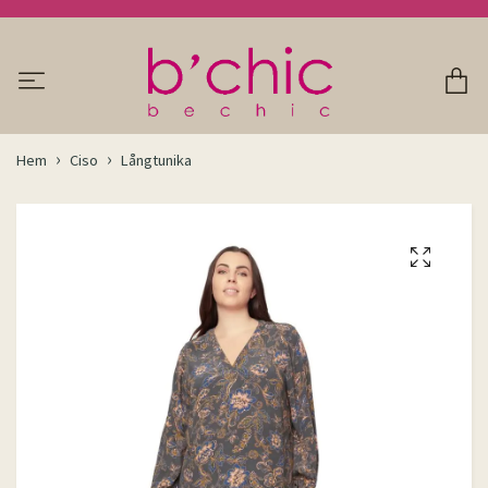
Hem
Ciso
Långtunika