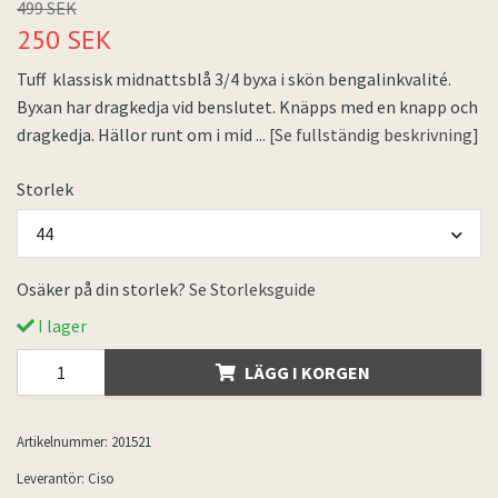
499 SEK
250 SEK
Tuff klassisk midnattsblå 3/4 byxa i skön bengalinkvalité.
Byxan har dragkedja vid benslutet. Knäpps med en knapp och
dragkedja. Hällor runt om i mid
... [Se fullständig beskrivning]
Storlek
44
Osäker på din storlek?
Se Storleksguide
I lager
LÄGG I KORGEN
Artikelnummer:
201521
Leverantör:
Ciso