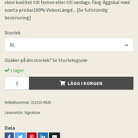
skön kvalitet till festen eller till vardags. Färg: Äggskal med
svarta prickar100% ViskosLängd
... [Se fullständig
beskrivning]
Storlek
XL
Osäker på din storlek?
Se Storleksguide
I lager
LÄGG I KORGEN
Artikelnummer:
211313-0020
Leverantör:
Signature
Dela