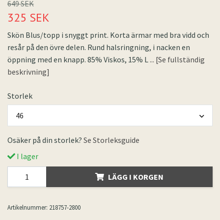
649 SEK
325 SEK
Skön Blus/topp i snyggt print. Korta ärmar med bra vidd och
resår på den övre delen. Rund halsringning, i nacken en
öppning med en knapp. 85% Viskos, 15% L
... [Se fullständig
beskrivning]
Storlek
46
Osäker på din storlek?
Se Storleksguide
I lager
LÄGG I KORGEN
Artikelnummer:
218757-2800