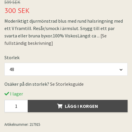
599 SEK
300 SEK
Moderiktigt djurmönstrad blus med rund halsringning med
ett V framtill. Resår/smock i ärmslut. Snygg till ett par
svarta eller bruna byxor.100% ViskosLängd: ca
... [Se
fullständig beskrivning]
Storlek
48
Osäker på din storlek?
Se Storleksguide
I lager
LÄGG I KORGEN
Artikelnummer:
217915