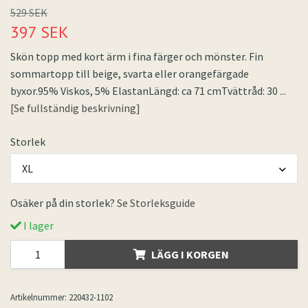
529 SEK
397 SEK
Skön topp med kort ärm i fina färger och mönster. Fin
sommartopp till beige, svarta eller orangefärgade
byxor.95% Viskos, 5% ElastanLängd: ca 71 cmTvättråd: 30
...
[Se fullständig beskrivning]
Storlek
XL
Osäker på din storlek?
Se Storleksguide
I lager
LÄGG I KORGEN
Artikelnummer:
220432-1102