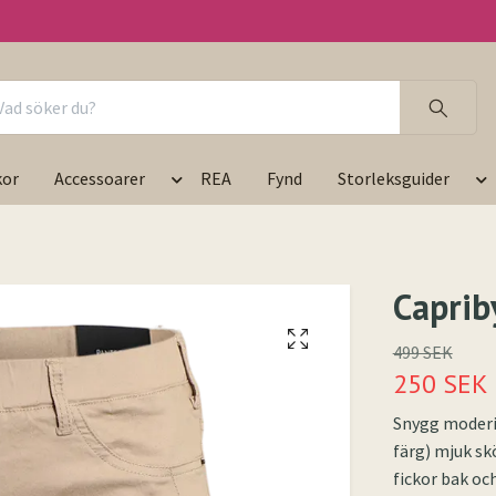
kor
Accessoarer
REA
Fynd
Storleksguider
Caprib
499 SEK
250 SEK
Snygg moderi
färg) mjuk sk
fickor bak oc