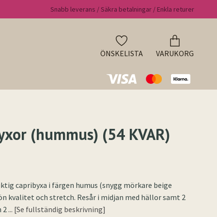
Snabb leverans / Säkra betalningar / Enkla returer
ÖNSKELISTA
VARUKORG
yxor (hummus) (54 KVAR)
ktig capribyxa i färgen humus (snygg mörkare beige
ön kvalitet och stretch. Resår i midjan med hällor samt 2
h 2
... [Se fullständig beskrivning]