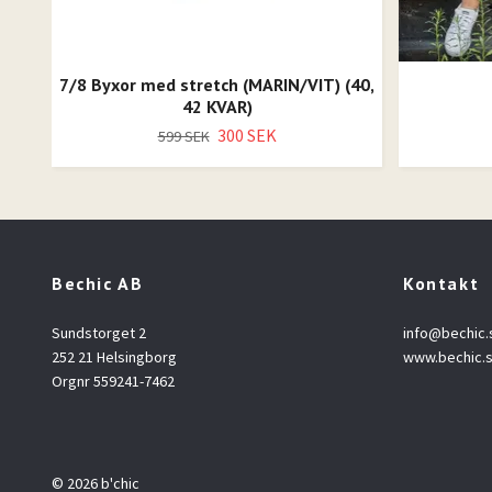
7/8 Byxor med stretch (MARIN/VIT) (40,
42 KVAR)
300 SEK
599 SEK
Bechic AB
Kontakt
Sundstorget 2
info@bechic.
252 21 Helsingborg
www.bechic.
Orgnr 559241-7462
© 2026 b'chic