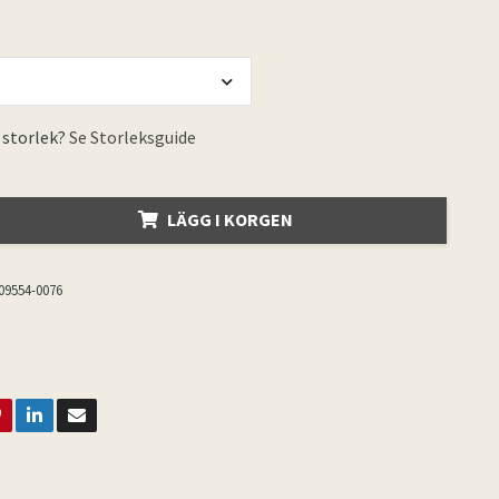
 storlek?
Se Storleksguide
LÄGG I KORGEN
09554-0076