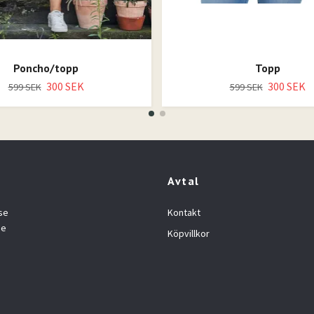
Poncho/topp
Topp
300 SEK
300 SEK
599 SEK
599 SEK
Avtal
se
Kontakt
se
Köpvillkor