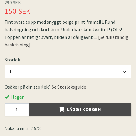
299 SEK
150 SEK
Fint svart topp med snyggt beige print framtill. Rund
halsringning och kort ärm. Underbar skön kvalitet! (Obs!
Toppen är riktigt svart, bilden är dålig)&nb
... [Se fullständig
beskrivning]
Storlek
L
Osäker på din storlek?
Se Storleksguide
I lager
LÄGG I KORGEN
Artikelnummer:
215700