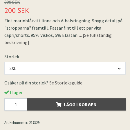
399 SEK
200 SEK
Fint marinblå/vitt linne och V-halsringning. Snygg detalj på
"stropparna" framtill. Passar fint till ett par vita
capri/shorts. 95% Viskos, 5% Elastan
... [Se fullständig
beskrivning]
Storlek
2XL
Osäker på din storlek?
Se Storleksguide
I lager
LÄGG I KORGEN
Artikelnummer:
217329