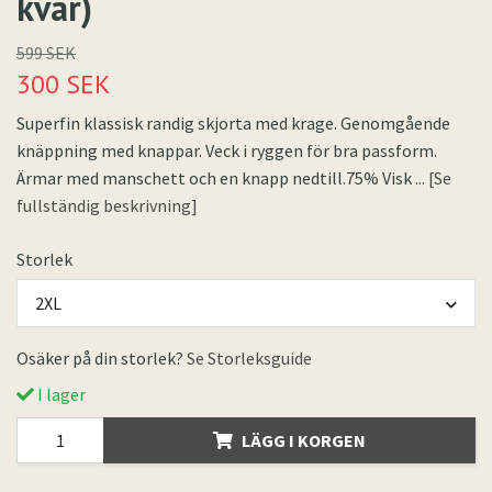
kvar)
599 SEK
300 SEK
Superfin klassisk randig skjorta med krage. Genomgående
knäppning med knappar. Veck i ryggen för bra passform.
Ärmar med manschett och en knapp nedtill.75% Visk
... [Se
fullständig beskrivning]
Storlek
2XL
Osäker på din storlek?
Se Storleksguide
I lager
LÄGG I KORGEN