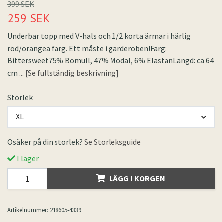
399 SEK
259 SEK
Underbar topp med V-hals och 1/2 korta ärmar i härlig
röd/orangea färg. Ett måste i garderoben!Färg:
Bittersweet75% Bomull, 47% Modal, 6% ElastanLängd: ca 64
cm
... [Se fullständig beskrivning]
Storlek
XL
Osäker på din storlek?
Se Storleksguide
I lager
LÄGG I KORGEN
Artikelnummer:
218605-4339