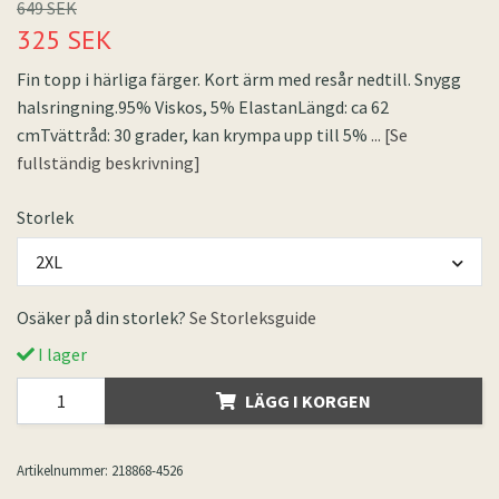
649 SEK
325 SEK
Fin topp i härliga färger. Kort ärm med resår nedtill. Snygg
halsringning.95% Viskos, 5% ElastanLängd: ca 62
cmTvättråd: 30 grader, kan krympa upp till 5%
... [Se
fullständig beskrivning]
Storlek
2XL
Osäker på din storlek?
Se Storleksguide
I lager
LÄGG I KORGEN
Artikelnummer:
218868-4526