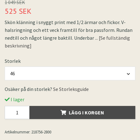
1 049 SEK
525 SEK
Skön klänning i snyggt print med 1/2 ärmar och fickor. V-
halsringning och ett veck framtill för bra passform. Rundan
nedtill och något längre baktill. Underbar
... [Se fullständig
beskrivning]
Storlek
46
Osäker på din storlek?
Se Storleksguide
I lager
LÄGG I KORGEN
Artikelnummer:
218756-2800