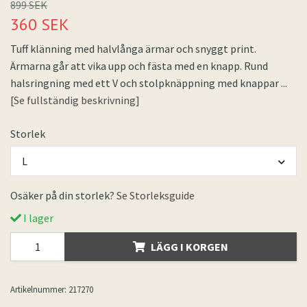
899 SEK
360 SEK
Tuff klänning med halvlånga ärmar och snyggt print.
Ärmarna går att vika upp och fästa med en knapp. Rund
halsringning med ett V och stolpknäppning med knappar
...
[Se fullständig beskrivning]
Storlek
L
Osäker på din storlek?
Se Storleksguide
I lager
LÄGG I KORGEN
Artikelnummer:
217270