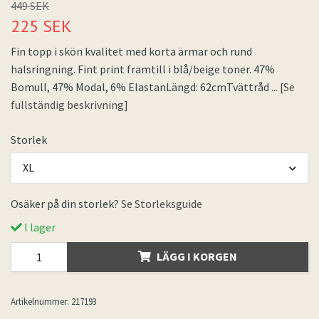
449 SEK
225 SEK
Fin topp i skön kvalitet med korta ärmar och rund
halsringning. Fint print framtill i blå/beige toner. 47%
Bomull, 47% Modal, 6% ElastanLängd: 62cmTvättråd
... [Se
fullständig beskrivning]
Storlek
XL
Osäker på din storlek?
Se Storleksguide
I lager
LÄGG I KORGEN
Artikelnummer:
217193