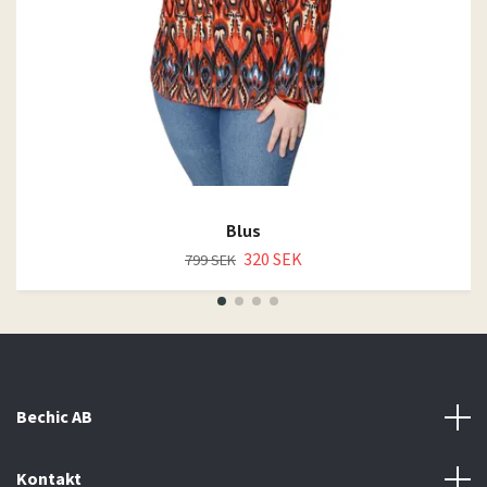
Blus
320 SEK
799 SEK
Bechic AB
Kontakt