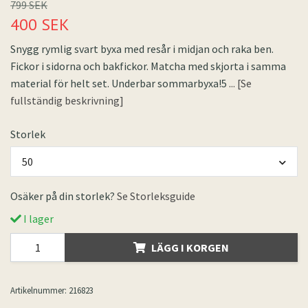
799 SEK
400 SEK
Snygg rymlig svart byxa med resår i midjan och raka ben.
Fickor i sidorna och bakfickor. Matcha med skjorta i samma
material för helt set. Underbar sommarbyxa!5
... [Se
fullständig beskrivning]
Storlek
50
Osäker på din storlek?
Se Storleksguide
I lager
LÄGG I KORGEN
Artikelnummer:
216823