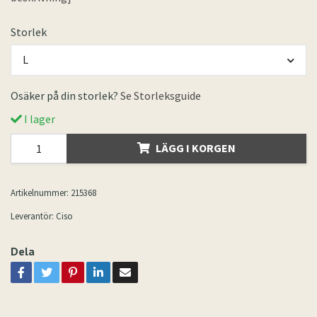
Storlek
L
Osäker på din storlek?
Se Storleksguide
I lager
LÄGG I KORGEN
Artikelnummer:
215368
Leverantör:
Ciso
Dela