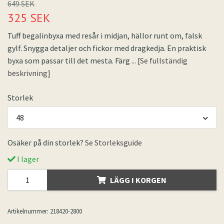
649 SEK
325 SEK
Tuff begalinbyxa med resår i midjan, hällor runt om, falsk
gylf. Snygga detaljer och fickor med dragkedja. En praktisk
byxa som passar till det mesta. Färg
... [Se fullständig
beskrivning]
Storlek
48
Osäker på din storlek?
Se Storleksguide
I lager
LÄGG I KORGEN
Artikelnummer:
218420-2800