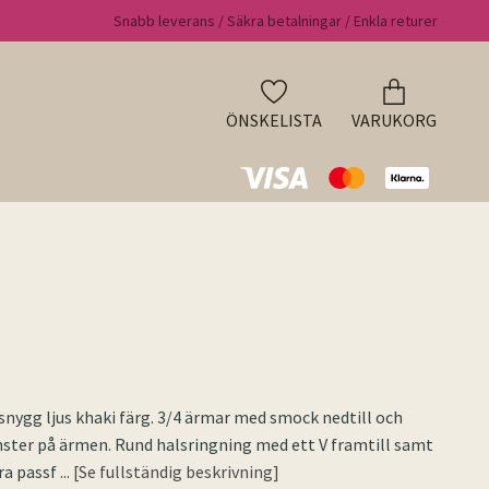
Snabb leverans / Säkra betalningar / Enkla returer
ÖNSKELISTA
VARUKORG
 snygg ljus khaki färg. 3/4 ärmar med smock nedtill och
ster på ärmen. Rund halsringning med ett V framtill samt
bra passf
... [Se fullständig beskrivning]