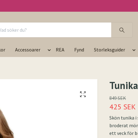
kor
Accessoarer
REA
Fynd
Storleksguider
Tunika
849 SEK
425 SEK
Skön tunika i
broderat mön
ett veck för 