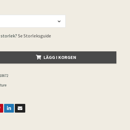
 storlek?
Se Storleksguide
LÄGG I KORGEN
18672
ture