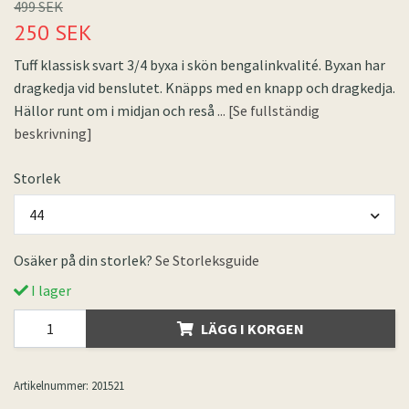
499 SEK
250 SEK
Tuff klassisk svart 3/4 byxa i skön bengalinkvalité. Byxan har
dragkedja vid benslutet. Knäpps med en knapp och dragkedja.
Hällor runt om i midjan och reså
... [Se fullständig
beskrivning]
Storlek
44
Osäker på din storlek?
Se Storleksguide
I lager
LÄGG I KORGEN
Artikelnummer:
201521