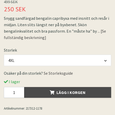
499 SEK
250 SEK
Snygg sandfärgad bengalin capribyxa med insnitt och resår i
midjan. Liten slits längst ner på byxbenet. Skön
bengalinkvalitet och bra passform. En "måste ha" by
... [Se
fullständig beskrivning]
Storlek
4XL
Osäker på din storlek?
Se Storleksguide
I lager
LÄGG I KORGEN
Artikelnummer:
217312-1178