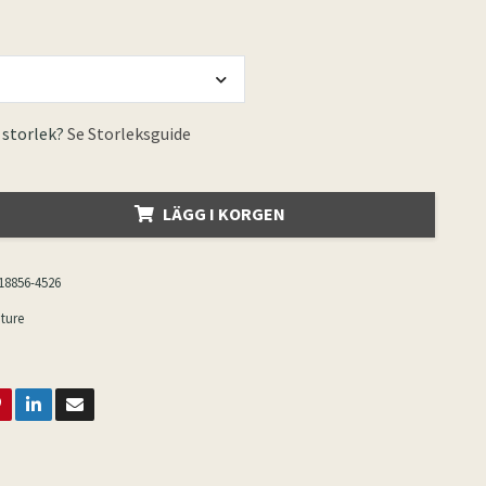
 storlek?
Se Storleksguide
LÄGG I KORGEN
18856-4526
ture