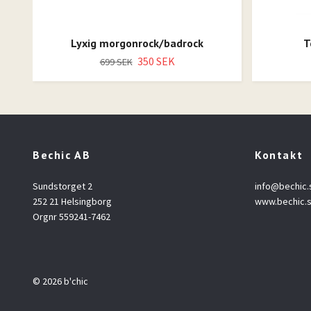
Lyxig morgonrock/badrock
T
350 SEK
699 SEK
Bechic AB
Kontakt
Sundstorget 2
info@bechic.
252 21 Helsingborg
www.bechic.
Orgnr 559241-7462
© 2026 b'chic