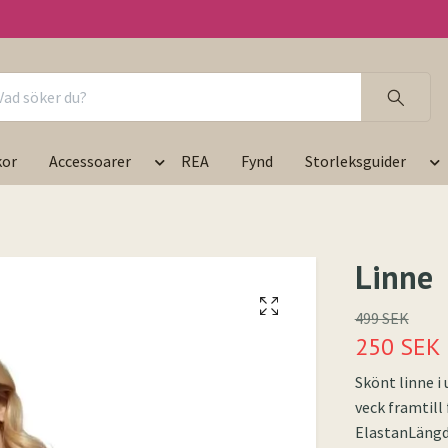
kor
Accessoarer
REA
Fynd
Storleksguider
Linne
499 SEK
250 SEK
Skönt linne i
veck framtill
ElastanLängd