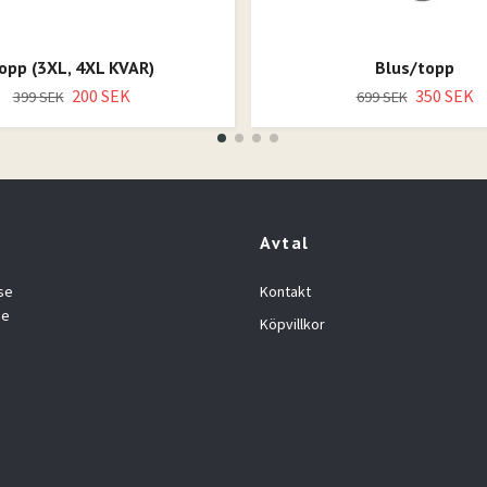
opp (3XL, 4XL KVAR)
Blus/topp
200 SEK
350 SEK
399 SEK
699 SEK
Avtal
se
Kontakt
se
Köpvillkor