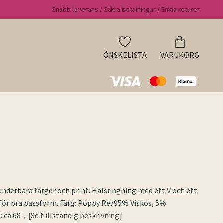
Snabb leverans / Säkra betalningar / Enkla returer
ÖNSKELISTA
VARUKORG
 underbara färger och print. Halsringning med ett V och ett
 för bra passform. Färg: Poppy Red95% Viskos, 5%
: ca 68
... [Se fullständig beskrivning]