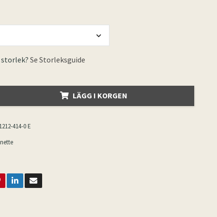
 storlek?
Se Storleksguide
LÄGG I KORGEN
1212-414-0 E
nette