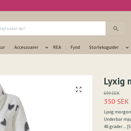
kor
Accessoarer
REA
Fynd
Storleksguider
Lyxig 
699 SEK
350 SEK
Lyxig morgonr
Underbar mju
40 grader
... 