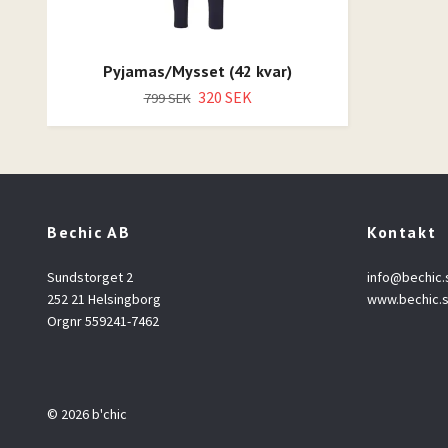
Pyjamas/Mysset (42 kvar)
320 SEK
799 SEK
Bechic AB
Kontakt
Sundstorget 2
info@bechic.
252 21 Helsingborg
www.bechic.
Orgnr 559241-7462
© 2026 b'chic