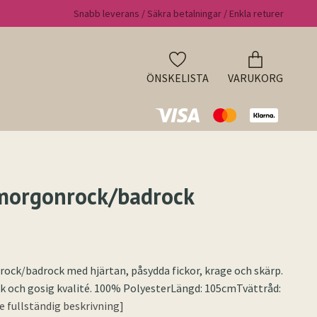
Snabb leverans / Säkra betalningar / Enkla returer
ÖNSKELISTA
VARUKORG
morgonrock/badrock
ock/badrock med hjärtan, påsydda fickor, krage och skärp.
k och gosig kvalité. 100% PolyesterLängd: 105cmTvättråd:
[Se fullständig beskrivning]