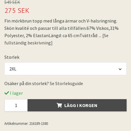
549 SEK
275 SEK
Fin mörkbrun topp med långa ärmar och V-halsringning.
Skön kvalité och passar till alla tillfällen.67% Viskos,31%
Polyester, 2% ElastanLängd: ca 65 cmTvättråd:
... [Se
fullständig beskrivning]
Storlek
2XL
Osäker på din storlek?
Se Storleksguide
I lager
LÄGG I KORGEN
Artikelnummer:
216189-1380