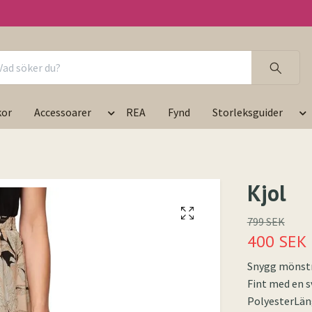
kor
Accessoarer
REA
Fynd
Storleksguider
Kjol
799 SEK
400 SEK
Snygg mönstrad
Fint med en sv
PolyesterLän