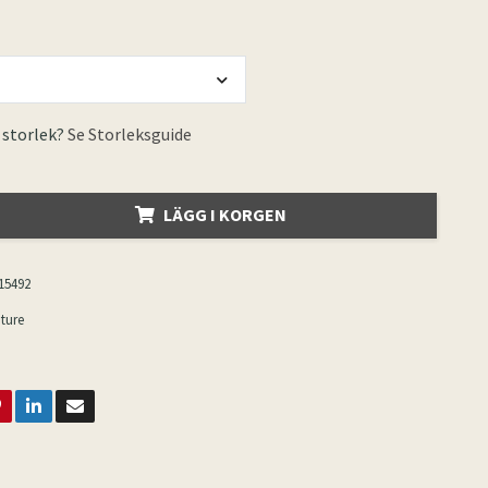
 storlek?
Se Storleksguide
LÄGG I KORGEN
15492
ture