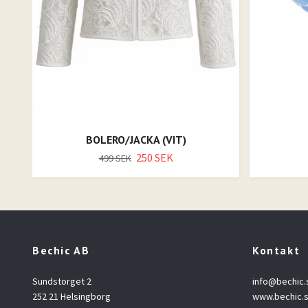
BOLERO/JACKA (VIT)
250 SEK
499 SEK
Bechic AB
Kontakt
Sundstorget 2
info@bechic.
252 21 Helsingborg
www.bechic.