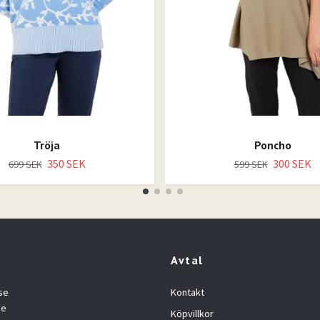
Tröja
Poncho
350 SEK
300 SEK
699 SEK
599 SEK
Avtal
se
Kontakt
se
Köpvillkor