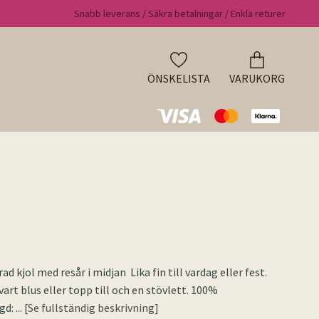
Snabb leverans / Säkra betalningar / Enkla returer
ÖNSKELISTA
VARUKORG
 kjol med resår i midjan Lika fin till vardag eller fest.
art blus eller topp till och en stövlett. 100%
gd:
... [Se fullständig beskrivning]