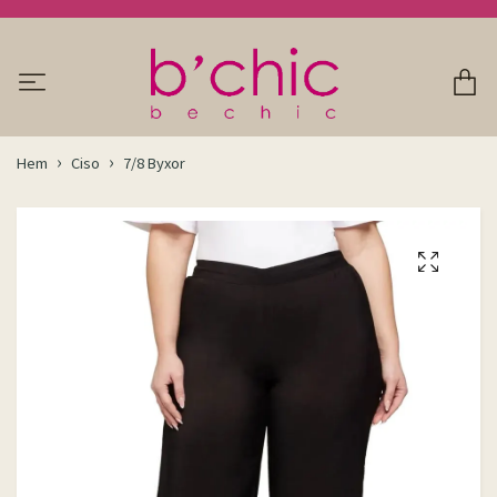
Hem
Ciso
7/8 Byxor