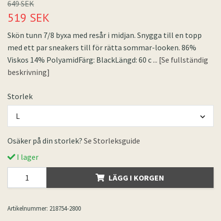
649 SEK
519 SEK
Skön tunn 7/8 byxa med resår i midjan. Snygga till en topp
med ett par sneakers till för rätta sommar-looken. 86%
Viskos 14% PolyamidFärg: BlackLängd: 60 c
... [Se fullständig
beskrivning]
Storlek
L
Osäker på din storlek?
Se Storleksguide
I lager
LÄGG I KORGEN
Artikelnummer:
218754-2800