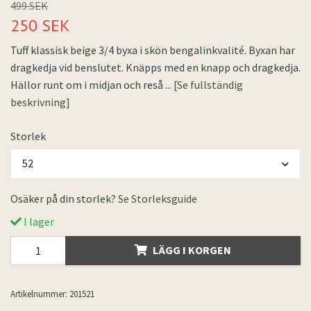
499 SEK
250 SEK
Tuff klassisk beige 3/4 byxa i skön bengalinkvalité. Byxan har
dragkedja vid benslutet. Knäpps med en knapp och dragkedja.
Hällor runt om i midjan och reså
... [Se fullständig
beskrivning]
Storlek
52
Osäker på din storlek?
Se Storleksguide
I lager
LÄGG I KORGEN
Artikelnummer:
201521