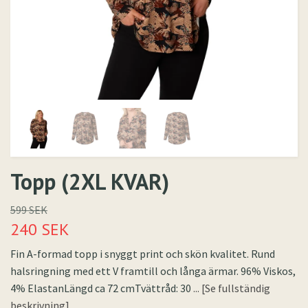
Topp (2XL KVAR)
599 SEK
240 SEK
Fin A-formad topp i snyggt print och skön kvalitet. Rund
halsringning med ett V framtill och långa ärmar. 96% Viskos,
4% ElastanLängd ca 72 cmTvättråd: 30
... [Se fullständig
beskrivning]