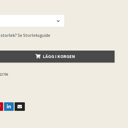
 storlek?
Se Storleksguide
LÄGG I KORGEN
13796