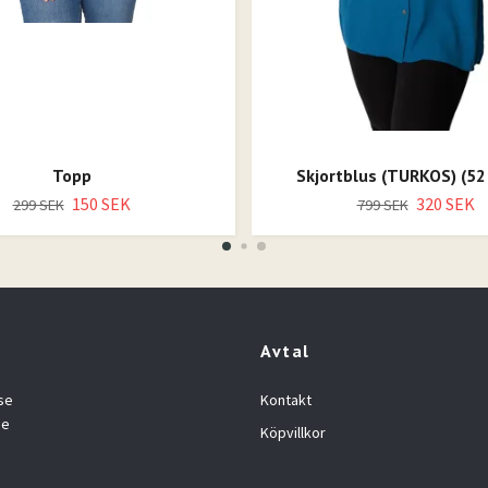
Topp
Skjortblus (TURKOS) (52
150 SEK
320 SEK
299 SEK
799 SEK
Avtal
se
Kontakt
se
Köpvillkor