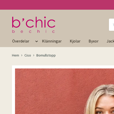
Överdelar
Klänningar
Kjolar
Byxor
Jac
Hem
Ciso
Bomullstopp