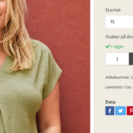
Storlek
XL
Osäker på din
I lager
Artikelnummer:
2
Leverantör:
Ciso
Dela