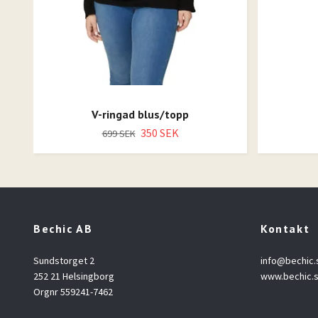
V-ringad blus/topp
350 SEK
699 SEK
Bechic AB
Kontakt
Sundstorget 2
info@bechic.
252 21 Helsingborg
www.bechic.
Orgnr 559241-7462