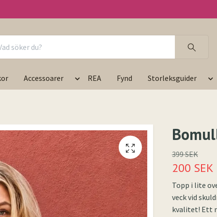
kor
Accessoarer
REA
Fynd
Storleksguider
Bomul
399 SEK
200 SEK
Topp i lite o
veck vid skul
kvalitet! Ett