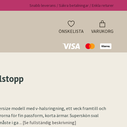
Snabb leverans / Säkra betalningar / Enkla returer
ÖNSKELISTA
VARUKORG
lstopp
versize modell med v-halsringning, ett veck framtill och
drorna för fin passform, korta ärmar. Superskön sval
 måste i ga
... [Se fullständig beskrivning]