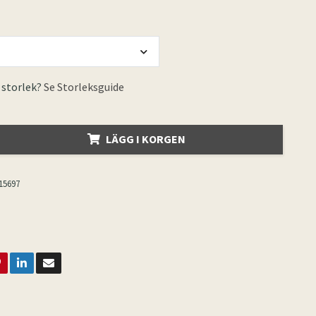
 storlek?
Se Storleksguide
LÄGG I KORGEN
15697