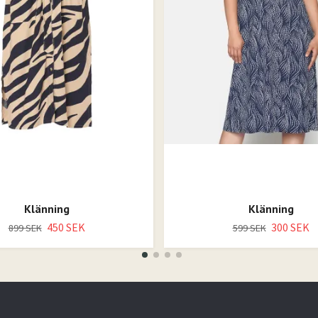
Klänning
Klänning
450 SEK
300 SEK
899 SEK
599 SEK