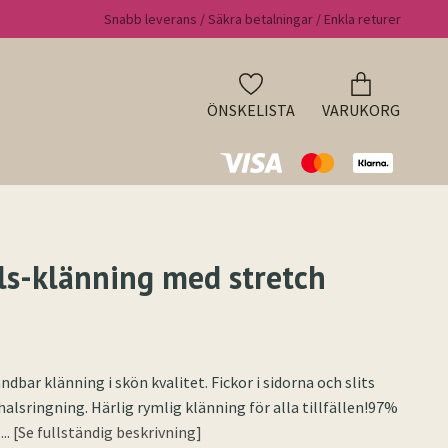
Snabb leverans / Säkra betalningar / Enkla returer
ÖNSKELISTA
VARUKORG
s-klänning med stretch
ndbar klänning i skön kvalitet. Fickor i sidorna och slits
halsringning. Härlig rymlig klänning för alla tillfällen!97%
E
... [Se fullständig beskrivning]