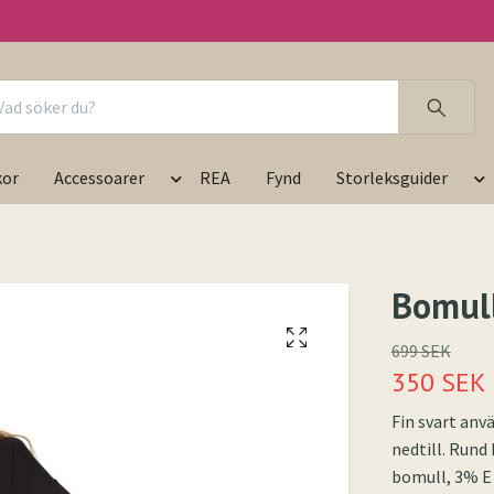
kor
Accessoarer
REA
Fynd
Storleksguider
Bomull
699 SEK
350 SEK
Fin svart anvä
nedtill. Rund 
bomull, 3% 