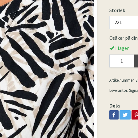
Storlek
2XL
Osäker på din
I lager
Artikelnummer:
2
Leverantör:
Signa
Dela