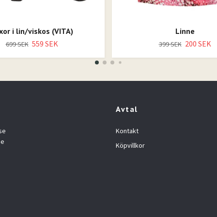
xor i lin/viskos (VITA)
Linne
559 SEK
200 SEK
699 SEK
399 SEK
Avtal
se
Kontakt
se
Köpvillkor