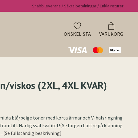
Snabb leverans / Säkra betalningar / Enkla returer
ÖNSKELISTA
VARUKORG
in/viskos (2XL, 4XL KVAR)
milda blå/beige toner med korta ärmar och V-halsringning
ramtill. Härlig sval kvalitet!(Se färgen bättre på klänning
... [Se fullständig beskrivning]