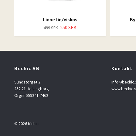
Linne lin/viskos
By
250 SEK
499 SEK
Bechic AB
Kontakt
Sundstorget 2
info@bechic.
252 21 Helsingborg
www.bechic.
Orgnr 559241-7462
© 2026 b'chic