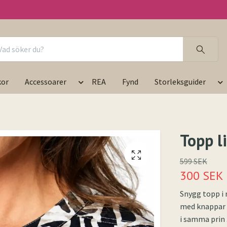
kor
Accessoarer
REA
Fynd
Storleksguider
Topp l
599 SEK
300 SEK
Snygg topp i 
med knappar f
i samma prin