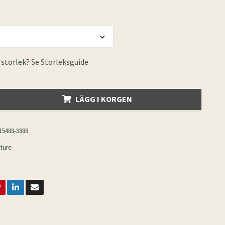
 storlek?
Se Storleksguide
LÄGG I KORGEN
15488-3888
ture