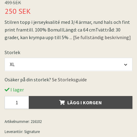
499 SEK
250 SEK
Stilren topp i jerseykvalité med 3/4 ärmar, rund hals och fint
print framtill. 100% BomullLängd: ca 64 cmTvättråd: 30
grader, kan krympa upp till 5%
... [Se fullständig beskrivning]
Storlek
XL
Osäker på din storlek?
Se Storleksguide
I lager
LÄGG I KORGEN
Artikelnummer:
216102
Leverantör:
Signature