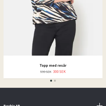
Topp med resår
300 SEK
599 SEK
Bechic AB