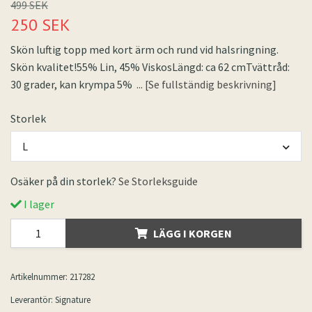
499 SEK
250 SEK
Skön luftig topp med kort ärm och rund vid halsringning.
Skön kvalitet!55% Lin, 45% ViskosLängd: ca 62 cmTvättråd:
30 grader, kan krympa 5%
... [Se fullständig beskrivning]
Storlek
L
Osäker på din storlek?
Se Storleksguide
I lager
LÄGG I KORGEN
Artikelnummer:
217282
Leverantör:
Signature