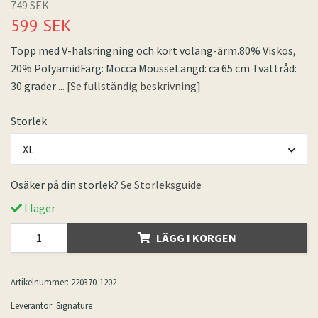
749 SEK
599 SEK
Topp med V-halsringning och kort volang-ärm.80% Viskos,
20% PolyamidFärg: Mocca MousseLängd: ca 65 cm Tvättråd:
30 grader
... [Se fullständig beskrivning]
Storlek
XL
Osäker på din storlek?
Se Storleksguide
I lager
LÄGG I KORGEN
Artikelnummer:
220370-1202
Leverantör:
Signature